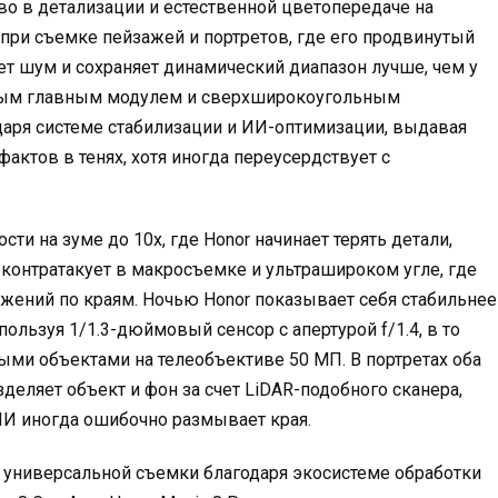
тво в детализации и естественной цветопередаче на
при съемке пейзажей и портретов, где его продвинутый
ет шум и сохраняет динамический диапазон лучше, чем у
льным главным модулем и сверхширокоугольным
аря системе стабилизации и ИИ-оптимизации, выдавая
ктов в тенях, хотя иногда переусердствует с
ти на зуме до 10x, где Honor начинает терять детали,
o контратакует в макросъемке и ультрашироком угле, где
жений по краям. Ночью Honor показывает себя стабильнее
льзуя 1/1.3-дюймовый сенсор с апертурой f/1.4, в то
ыми объектами на телеобъективе 50 МП. В портретах оба
азделяет объект и фон за счет LiDAR-подобного сканера,
е ИИ иногда ошибочно размывает края.
 универсальной съемки благодаря экосистеме обработки