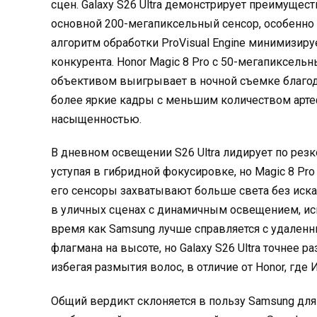
сцен. Galaxy S26 Ultra демонстрирует преимущес
основной 200-мегапиксельный сенсор, особенно 
алгоритм обработки ProVisual Engine минимизиру
конкурента. Honor Magic 8 Pro с 50-мегапиксе
объективом выигрывает в ночной съемке благод
более яркие кадры с меньшим количеством артефа
насыщенностью.
В дневном освещении S26 Ultra лидирует по резкос
уступая в гибридной фокусировке, но Magic 8 Pr
его сенсоры захватывают больше света без иска
в уличных сценах с динамичным освещением, испо
время как Samsung лучше справляется с удаленн
флагмана на высоте, но Galaxy S26 Ultra точнее р
избегая размытия волос, в отличие от Honor, гд
Общий вердикт склоняется в пользу Samsung для