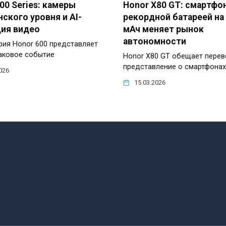
00 Series: камеры
Honor X80 GT: смартфон
ского уровня и AI-
рекордной батареей на 
ция видео
мАч меняет рынок
автономности
рия Honor 600 представляет
аковое событие
Honor X80 GT обещает перев
представление о смартфонах
026
15.03.2026