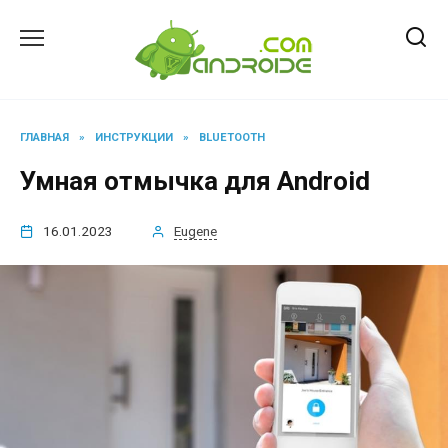
Перейти
к
содержанию
ГЛАВНАЯ
»
ИНСТРУКЦИИ
»
BLUETOOTH
Умная отмычка для Android
16.01.2023
Eugene