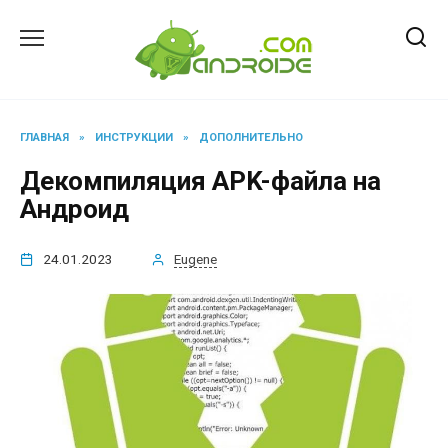
Перейти
к
содержанию
ГЛАВНАЯ
»
ИНСТРУКЦИИ
»
ДОПОЛНИТЕЛЬНО
Декомпиляция APK-файла на
Андроид
24.01.2023
Eugene