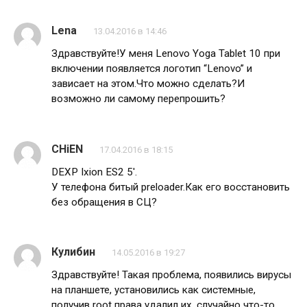
Lena
13.04.2016 в 14:46
Здравствуйте!У меня Lenovo Yoga Tablet 10 при
включении появляется логотип “Lenovo” и
зависает на этом.Что можно сделать?И
возможно ли самому перепрошить?
CHiEN
17.04.2016 в 18:15
DEXP Ixion ES2 5′.
У телефона битый preloader.Как его восстановить
без обращения в СЦ?
Кулибин
14.05.2016 в 19:27
Здравствуйте! Такая проблема, появились вирусы
на планшете, установились как системные,
получив root права удалил их, случайно что-то