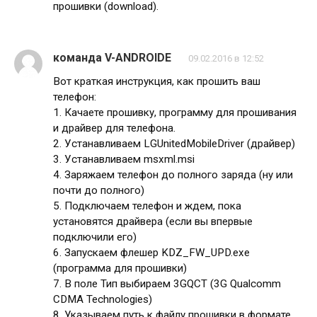
прошивки (download).
команда V-ANDROIDE
09.02.2016 в 12:52
Вот краткая инструкция, как прошить ваш
телефон:
1. Качаете прошивку, программу для прошивания
и драйвер для телефона.
2. Устанавливаем LGUnitedMobileDriver (драйвер)
3. Устанавливаем msxml.msi
4. Заряжаем телефон до полного заряда (ну или
почти до полного)
5. Подключаем телефон и ждем, пока
установятся драйвера (если вы впервые
подключили его)
6. Запускаем флешер KDZ_FW_UPD.exe
(программа для прошивки)
7. В поле Тип выбираем 3GQCT (3G Qualcomm
CDMA Technologies)
8. Указываем путь к файлу прошивки в формате