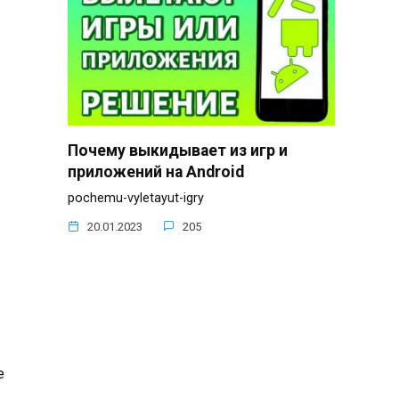
Почему выкидывает из игр и
приложений на Android
pochemu-vyletayut-igry
20.01.2023
205
е