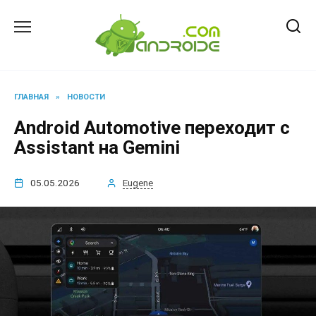
Перейти
к
содержанию
ГЛАВНАЯ
»
НОВОСТИ
Android Automotive переходит с
Assistant на Gemini
05.05.2026
Eugene