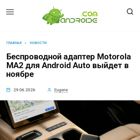
Перейти
к
содержанию
ГЛАВНАЯ
»
НОВОСТИ
Беспроводной адаптер Motorola
MA2 для Android Auto выйдет в
ноябре
29.06.2026
Eugene