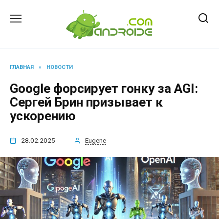
Перейти
к
содержанию
ГЛАВНАЯ
»
НОВОСТИ
Google форсирует гонку за AGI:
Сергей Брин призывает к
ускорению
28.02.2025
Eugene