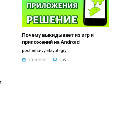
Почему выкидывает из игр и
приложений на Android
pochemu-vyletayut-igry
м
20.01.2023
205
и