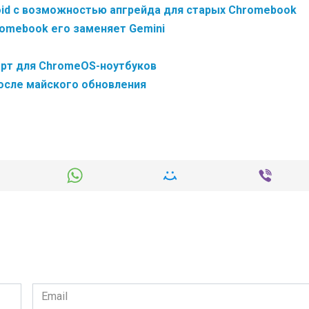
oid с возможностью апгрейда для старых Chromebook
hromebook его заменяет Gemini
арт для ChromeOS-ноутбуков
после майского обновления
Email
*