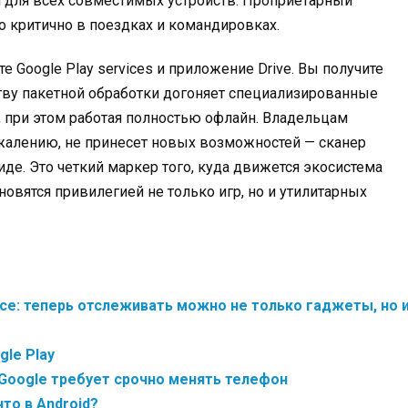
 для всех совместимых устройств. Проприетарный
то критично в поездках и командировках.
е Google Play services и приложение Drive. Вы получите
тву пакетной обработки догоняет специализированные
, при этом работая полностью офлайн. Владельцам
ожалению, не принесет новых возможностей — сканер
де. Это четкий маркер того, куда движется экосистема
новятся привилегией не только игр, но и утилитарных
ice: теперь отслеживать можно не только гаджеты, но 
le Play
 Google требует срочно менять телефон
то в Android?