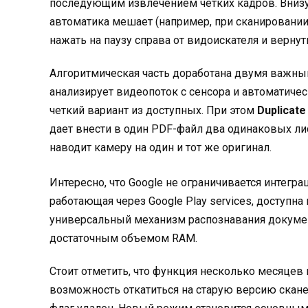
последующим извлечением четких кадров. Внизу 
автоматика мешает (например, при сканировании
нажать на паузу справа от видоискателя и верну
Алгоритмическая часть доработана двумя важн
анализирует видеопоток с сенсора и автоматиче
четкий вариант из доступных. При этом
Duplicate
дает внести в один PDF-файл два одинаковых лис
наводит камеру на один и тот же оригинал.
Интересно, что Google не ограничивается интеграц
работающая через Google Play services, доступн
универсальный механизм распознавания докумен
достаточным объемом RAM.
Стоит отметить, что функция несколько месяцев 
возможность откатиться на старую версию скан