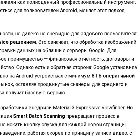
 нежели как полноценный профессиональный инструмент.
ться для пользователей Android, меняет этот подход
ости, но далеко не очевидно для рядового пользователя:
vice решением
. Это означает, что обработка изображений
тправки данных на облачные серверы Google. Для
вое преимущество — финансовая отчетность, договоры и
тво. Однако есть и обратная сторона: Google установила
ьно на Android-устройствах с минимум
8 ГБ оперативной
рынок, оставляя продвинутые сканеры для среднего и
ва получат базовую версию.
работчики внедрили Material 3 Expressive viewfinder. Но
ункция
Smart Batch Scanning
превращает процесс в
о искать кнопку спуска для каждой новой страницы.
аведении, работая скорее по принципу записи видео, с