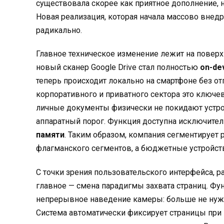
существовала скорее как приятное дополнение,
Новая реализация, которая начала массово внедря
радикально.
Главное техническое изменение лежит на поверхн
новый сканер Google Drive стал полностью
on-de
теперь происходит локально на смартфоне без о
корпоративного и приватного сектора это ключе
личные документы физически не покидают устройс
аппаратный порог. Функция доступна исключител
памяти
. Таким образом, компания сегментирует 
флагманского сегментов, а бюджетные устройст
С точки зрения пользовательского интерфейса, раз
главное — смена парадигмы захвата страниц. Ф
непрерывное наведение камеры: больше не нужн
Система автоматически фиксирует страницы при н