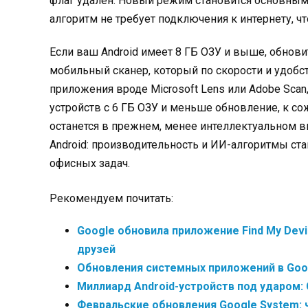
флаг удален. Новый режим становится основным
алгоритм не требует подключения к интернету, ч
Если ваш Android имеет 8 ГБ ОЗУ и выше, обновит
мобильный сканер, который по скорости и удобс
приложения вроде Microsoft Lens или Adobe Scan
устройств с 6 ГБ ОЗУ и меньше обновление, к с
останется в прежнем, менее интеллектуальном ви
Android: производительность и ИИ-алгоритмы ста
офисных задач.
Рекомендуем почитать:
Google обновила приложение Find My Dev
друзей
Обновления системных приложений в Goog
Миллиард Android-устройств под ударом:
Февральские обновления Google System: ч