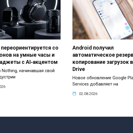
 переориентируется со
Android получил
онов на умные часы и
автоматическое резер
гаджеты с AI‑акцентом
копирование загрузок в
Drive
 Nothing, начинавшая свой
ндустрии
Новое обновление Google Pl
Services добавляет на
026
02.08.2026