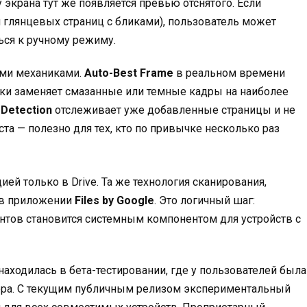
экрана тут же появляется превью отснятого. Если
 глянцевых страниц с бликами), пользователь может
ться к ручному режиму.
ыми механиками.
Auto-Best Frame
в реальном времени
ски заменяет смазанные или темные кадры на наиболее
 Detection
отслеживает уже добавленные страницы и не
та — полезно для тех, кто по привычке несколько раз
ией только в Drive. Та же технология сканирования,
а в приложении
Files by Google
. Это логичный шаг:
тов становится системным компонентом для устройств с
находилась в бета-тестировании, где у пользователей была
ера. С текущим публичным релизом экспериментальный