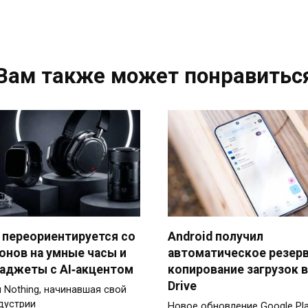
Вам также может понравитьс
 переориентируется со
Android получил
онов на умные часы и
автоматическое резер
гаджеты с AI‑акцентом
копирование загрузок в
Drive
 Nothing, начинавшая свой
ндустрии
Новое обновление Google Pl