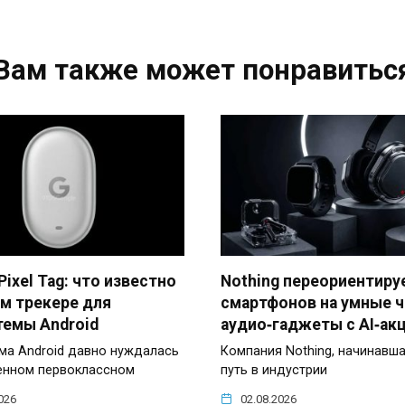
Вам также может понравитьс
Pixel Tag: что известно
Nothing переориентиру
ом трекере для
смартфонов на умные ч
темы Android
аудио‑гаджеты с AI‑ак
ма Android давно нуждалась
Компания Nothing, начинавш
енном первоклассном
путь в индустрии
026
02.08.2026