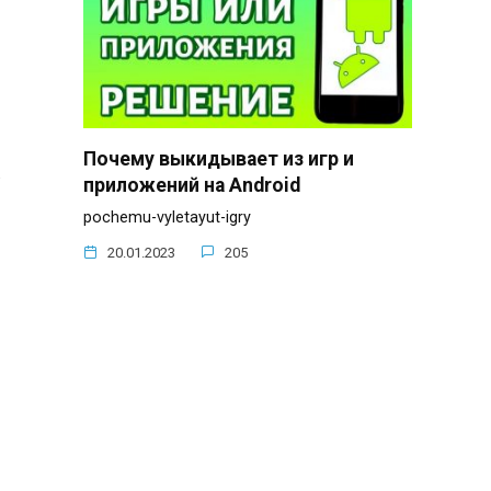
Почему выкидывает из игр и
.
приложений на Android
pochemu-vyletayut-igry
20.01.2023
205