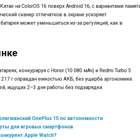
итае на ColorOS 16 поверх Android 16, с вариантами памят
тический сканер отпечатков в экране ускоряет
батарея может уменьшиться из-за регуляций, как в
ынке
ареях, конкурируя с Honor (10 080 мАч) и Redmi Turbo 5
ло 217 г оправдан емкостью АКБ, без ущерба эргономике.
ей, ищущих 2–3 дня работы без подзарядки.
 флагманский OnePlus 15 по автономности
дарты для игровых смартфонов
конкурент Apple Watch?