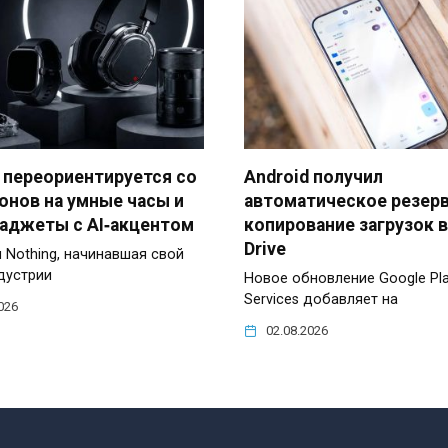
 переориентируется со
Android получил
онов на умные часы и
автоматическое резер
гаджеты с AI‑акцентом
копирование загрузок в
Drive
 Nothing, начинавшая свой
ндустрии
Новое обновление Google Pl
Services добавляет на
026
02.08.2026