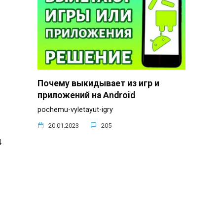
Почему выкидывает из игр и
приложений на Android
pochemu-vyletayut-igry
20.01.2023
205
4