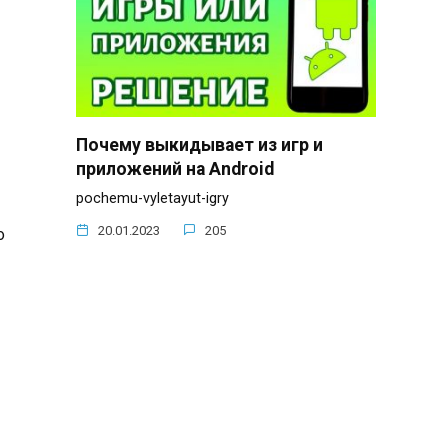
Почему выкидывает из игр и
приложений на Android
pochemu-vyletayut-igry
20.01.2023
205
о