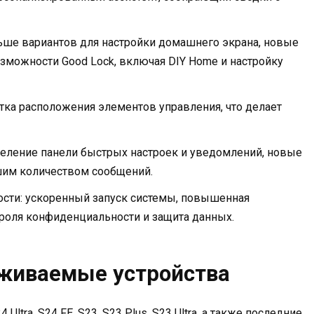
ше вариантов для настройки домашнего экрана, новые
можности Good Lock, включая DIY Home и настройку
ка расположения элементов управления, что делает
деление панели быстрых настроек и уведомлений, новые
шим количеством сообщений.
ости: ускоренный запуск системы, повышенная
троля конфиденциальности и защита данных.
рживаемые устройства
 Ultra, S24 FE, S23, S23 Plus, S23 Ultra, а также последние