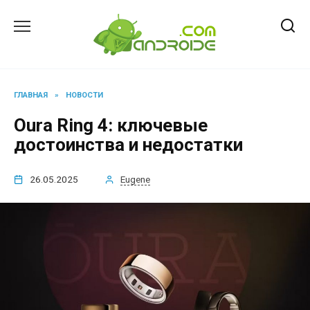
Перейти
к
содержанию
ГЛАВНАЯ
»
НОВОСТИ
Oura Ring 4: ключевые
достоинства и недостатки
26.05.2025
Eugene