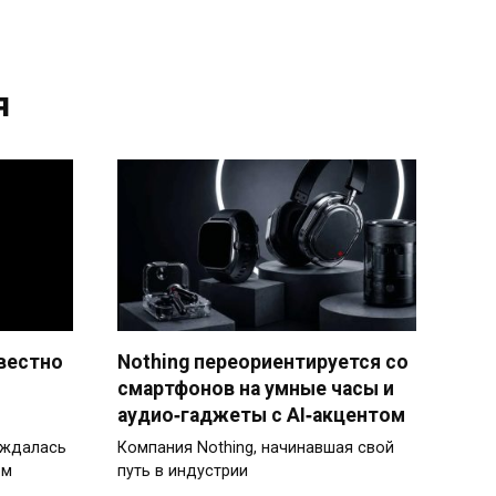
я
звестно
Nothing переориентируется со
смартфонов на умные часы и
аудио‑гаджеты с AI‑акцентом
уждалась
Компания Nothing, начинавшая свой
ом
путь в индустрии