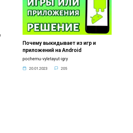
e
Почему выкидывает из игр и
приложений на Android
pochemu-vyletayut-igry
20.01.2023
205