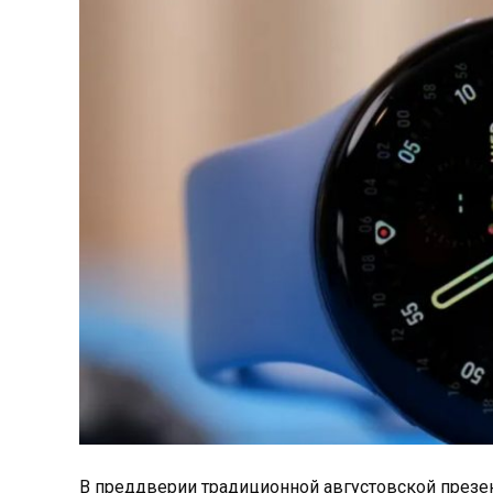
В преддверии традиционной августовской презен