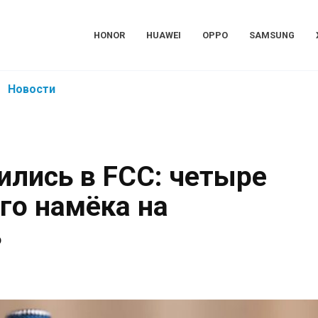
HONOR
HUAWEI
OPPO
SAMSUNG
Новости
тились в FCC: четыре
го намёка на
ь