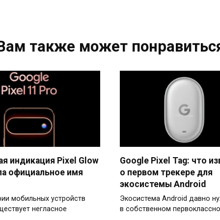
Вам также может понравитьс
я индикация Pixel Glow
Google Pixel Tag: что и
ла официальное имя
о первом трекере для
экосистемы Android
рии мобильных устройств
Экосистема Android давно н
ществует негласное
в собственном первоклассн