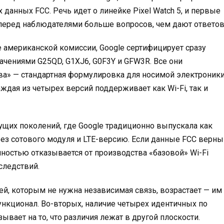
данных FCC. Речь идет о линейке Pixel Watch 5, и первые
 перед наблюдателями больше вопросов, чем дают ответов
е американской комиссии, Google сертифицирует сразу
чениями G25QD, G1XJ6, G0F3Y и GFW3R. Все они
а» — стандартная формулировка для носимой электроники
ждая из четырех версий поддерживает как Wi-Fi, так и
ущих поколений, где Google традиционно выпускала как
з сотового модуля и LTE-версию. Если данные FCC верны
лностью отказывается от производства «базовой» Wi-Fi
следствий.
ей, которым не нужна независимая связь, возрастает — им
нкционал. Во-вторых, наличие четырех идентичных по
ет на то, что различия лежат в другой плоскости.