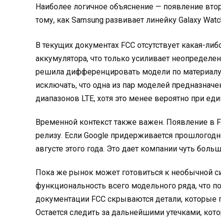
Наиболее логичное объяснение — появление втор
тому, как Samsung развивает линейку Galaxy Watch 
В текущих документах FCC отсутствует какая-либ
аккумулятора, что только усиливает неопределе
решила дифференцировать модели по материалу ко
исключать, что одна из пар моделей предназнач
диапазонов LTE, хотя это менее вероятно при ед
Временной контекст также важен. Появление в F
релизу. Если Google придерживается прошлогодне
августе этого года. Это дает компании чуть больш
Пока же рынок может готовиться к необычной си
функциональность всего модельного ряда, что п
документации FCC скрываются детали, которые п
Остается следить за дальнейшими утечками, кото