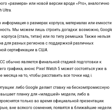
ого «размера» или новой версии вроде «Pro», аналогично
Ultra.
о информация о размерах корпуса, материалах или емкости
нность. Мы можем лишь строить догадки: возможно, Googl
рпуса (сталь, титан) или по типу ремешка. Также нельзя
ена для разных регионов с поддержкой различных
иной сертификации в США.
CC обычно является финальной стадией подготовки к
го графика, анонс Pixel Watch 5 может состояться уже в
е месяца на то, чтобы расставить все точки над i.
туации: либо Google делает ставку на бескомпромиссную
овышает планку для «младшей» модели, либо в
рояснятся только во время официальной презентации.
рые, вне всякого сомнения, появятся в ближайшие недели.