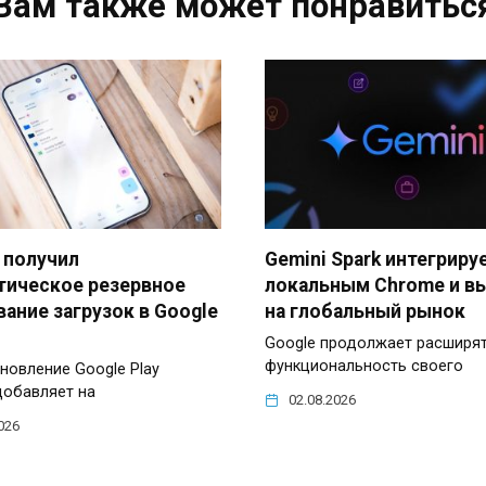
Вам также может понравитьс
 получил
Gemini Spark интегриру
тическое резервное
локальным Chrome и в
ание загрузок в Google
на глобальный рынок
Google продолжает расширя
функциональность своего
новление Google Play
добавляет на
02.08.2026
026