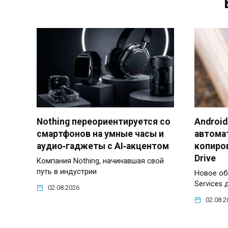
Nothing переориентируется со
Android
смартфонов на умные часы и
автома
аудио‑гаджеты с AI‑акцентом
копиров
Drive
Компания Nothing, начинавшая свой
путь в индустрии
Новое об
Services 
02.08.2026
02.08.2