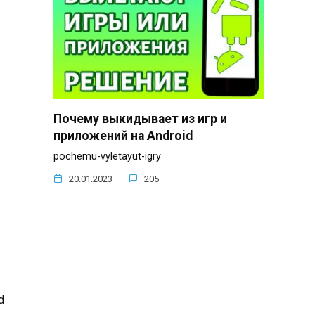
Почему выкидывает из игр и
приложений на Android
pochemu-vyletayut-igry
20.01.2023
205
d