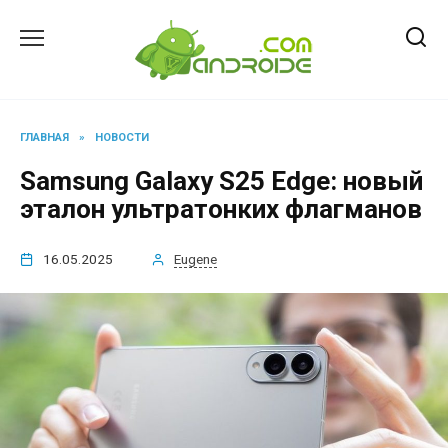
Перейти
к
содержанию
ГЛАВНАЯ
»
НОВОСТИ
Samsung Galaxy S25 Edge: новый
эталон ультратонких флагманов
16.05.2025
Eugene