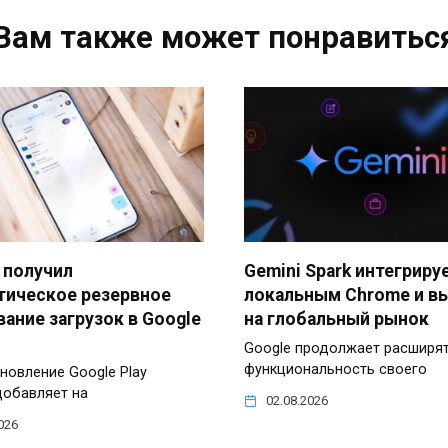
Вам также может понравитьс
 получил
Gemini Spark интегриру
тическое резервное
локальным Chrome и в
ание загрузок в Google
на глобальный рынок
Google продолжает расширя
функциональность своего
новление Google Play
добавляет на
02.08.2026
026