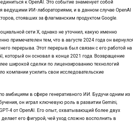
оединиться к OpenAI
. Это событие знаменует собой
я ведущими ИИ-лабораториями, и в данном случае OpenAI
торов, стоявших за флагманским продуктом Google.
циальной сети X, однако не уточнил, какую именно
бенно примечателен тем, что в августе 2024 года он вернулс
тнего перерыва
. Этот перерыв был связан с его работой на
AI
,
который он основал в конце 2021 года
. Возвращение
олее широкой сделки по лицензированию технологий
ило компании усилить свои исследовательские
 по амбициям в сфере генеративного ИИ. Будучи одним из
учения, он играл ключевую роль в развитии Gemini,
GPT-4 от OpenAI
. Его опыт, охватывающий более двух
, делает его фигурой, чей уход сложно восполнить в