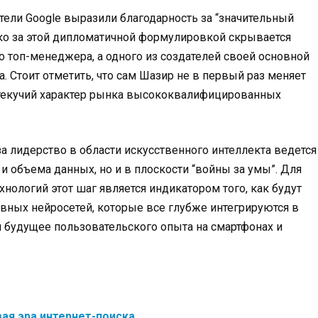
тели Google выразили благодарность за “значительный
ако за этой дипломатичной формулировкой скрывается
о топ-менеджера, а одного из создателей своей основной
 Стоит отметить, что сам Шазир не в первый раз меняет
т текучий характер рынка высококвалифицированных
за лидерство в области искусственного интеллекта ведется
 объема данных, но и в плоскости “войны за умы”. Для
нологий этот шаг является индикатором того, как будут
вных нейросетей, которые все глубже интегрируются в
 будущее пользовательского опыта на смартфонах и
вая эра интернет-поиска