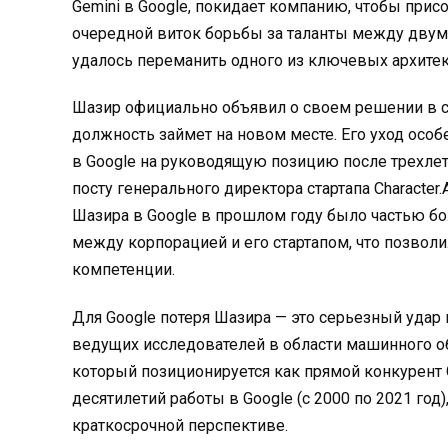
Gemini в Google, покидает компанию, чтобы прис
очередной виток борьбы за таланты между двум
удалось переманить одного из ключевых архитек
Шазир официально объявил о своем решении в со
должность займет на новом месте
. Его уход осо
в Google на руководящую позицию после трехле
посту генерального директора стартапа
Character.
Шазира в Google в прошлом году было частью б
между корпорацией и его стартапом, что позвол
компетенции
.
Для Google потеря Шазира — это серьезный удар
ведущих исследователей в области машинного об
который позиционируется как прямой конкурент 
десятилетий работы в Google (с 2000 по 2021 год)
краткосрочной перспективе
.