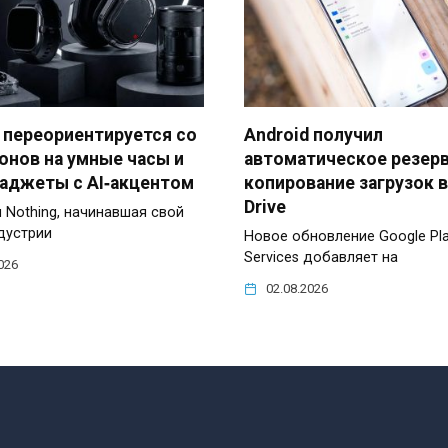
 переориентируется со
Android получил
онов на умные часы и
автоматическое резер
гаджеты с AI‑акцентом
копирование загрузок в
Drive
 Nothing, начинавшая свой
ндустрии
Новое обновление Google Pl
Services добавляет на
026
02.08.2026