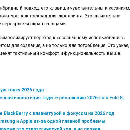
ая гибридный подход: его клавиши чувствительны к касаниям,
виатуры как трекпад для скроллинга. Это значительно
 перекрывая экран пальцами.
 символизирует переход к «осознанному использованию»
том для создания, а не только для потребления. Это узкая,
е ценят тактильный комфорт и функциональность выше
ную гонку 2026 года
нная инвестиция: ждите революцию 2026-го с Fold 8,
 BlackBerry с клавиатурой и фокусом на 2026 год
msung и Apple из-за одной главной проблемы
почему это стратегический ход, а не провал