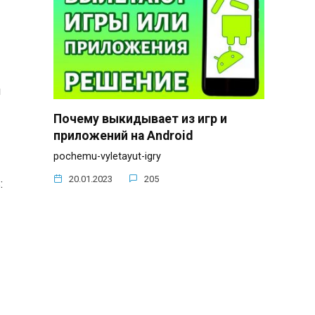
и
Почему выкидывает из игр и
приложений на Android
pochemu-vyletayut-igry
20.01.2023
205
: