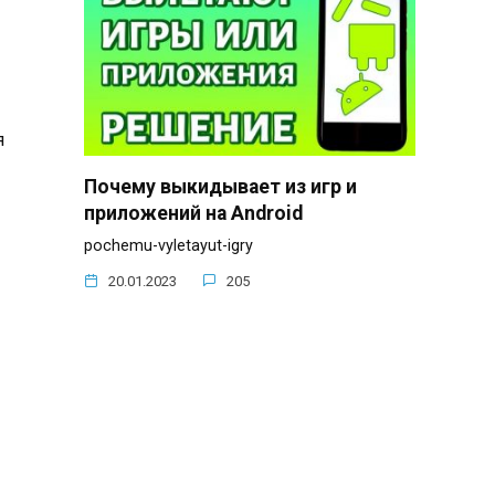
я
Почему выкидывает из игр и
приложений на Android
pochemu-vyletayut-igry
20.01.2023
205