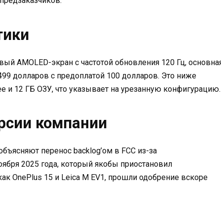
з предзаказчиков.
тики
ый AMOLED-экран с частотой обновления 120 Гц, основна
499 долларов с предоплатой 100 долларов. Это ниже
 и 12 ГБ ОЗУ, что указывает на урезанную конфигурацию.
рсии компании
бъясняют перенос backlog’ом в FCC из-за
ноября 2025 года, который якобы приостановил
как OnePlus 15 и Leica M EV1, прошли одобрение вскоре