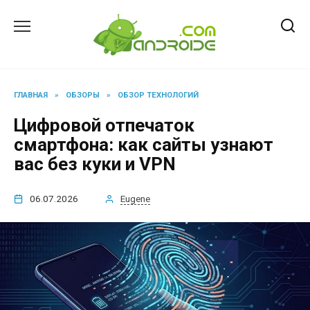
Перейти
к
содержанию
ГЛАВНАЯ
»
ОБЗОРЫ
»
ОБЗОР ТЕХНОЛОГИЙ
Цифровой отпечаток
смартфона: как сайты узнают
вас без куки и VPN
06.07.2026
Eugene