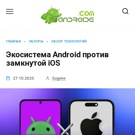
Перейти
к
содержанию
ГЛАВНАЯ
»
ОБЗОРЫ
»
ОБЗОР ТЕХНОЛОГИЙ
Экосистема Android против
замкнутой iOS
27.10.2025
Eugene