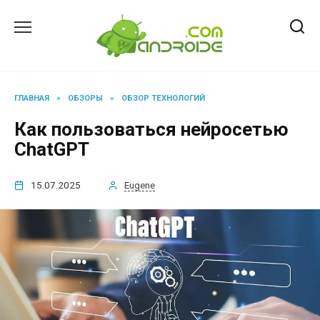
Перейти
к
содержанию
ГЛАВНАЯ
»
ОБЗОРЫ
»
ОБЗОР ТЕХНОЛОГИЙ
Как пользоваться нейросетью
ChatGPT
15.07.2025
Eugene