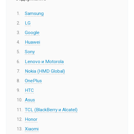
Samsung
LG
Google
Huawei
Sony
Lenovo и Motorola
Nokia (HMD Global)
OnePlus
HTC
Asus
TCL (BlackBerry и Alcatel)
Honor
Xiaomi