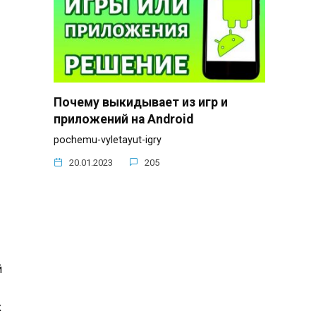
Почему выкидывает из игр и
приложений на Android
pochemu-vyletayut-igry
20.01.2023
205
й
х