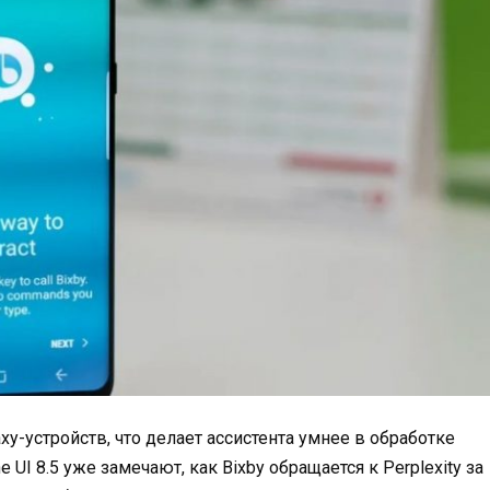
laxy-устройств, что делает ассистента умнее в обработке
UI 8.5 уже замечают, как Bixby обращается к Perplexity за