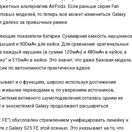
жетных альтернатив AirPods. Если раньше серия Fan
оповых моделей, то теперь всё может измениться: Galaxy
дя далеко за привычные рамки.
атляющие показатели батареи. Суммарная ёмкость наушнико
адышей и 900мАч для кейса. Для сравнения: оригинальные
а каждый наушник (в сумме 120мАч) и 480мАч в кейсе, а
ко” и 515мАч в кейсе. Это значит, что даже базовая модель
ии по автономности практически вдвое.
абывает и о функциях, широко используя достижения
 с живыми переводами и, по уверениям источников,
 Система активного шумоподавления осталась одним из
d и экосистемой Galaxy продолжают расширяться.
“2 FE”) обусловлен стремлением унифицировать линейку к
те с Galaxy S25 FE этой осенью. Это указывает на то, что