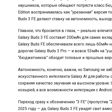
наушников, которые обещают потрясти класс бюд
Edition воспринималась как “урезанная” версия т
Buds 3 FE делают ставку на автономность, выхо
Главное, что бросается в глаза, — реально впеч
Galaxy Buds 3 FE составит 200мАч для самих вкл
Galaxy Buds FE обеспечивали всего лишь 60мАч н
дорогие Galaxy Buds 3 Pro — и вовсе 53мАч на “уш
“бюджетников” обходит топовые и прошлые верс
Автономность, конечно, важна, но Samsung не з
искусственного интеллекта Galaxy AI для работы
сохраняя качество звучания на высоком уровне.
козырей, а все возможности интеграции с Androi
Переход сразу к обозначению “3 FE” (пропустив 
2025 году — да, Galaxy Buds 3 FE увидят свет вмес