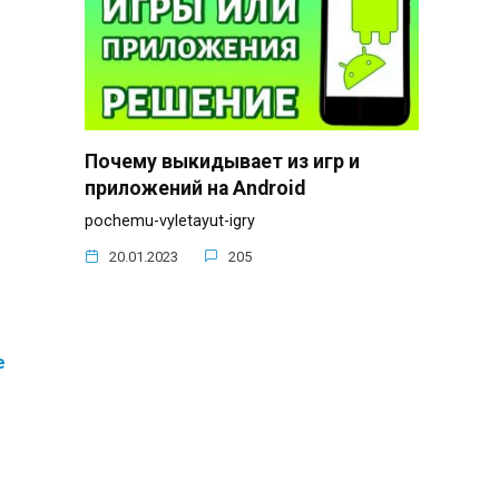
Почему выкидывает из игр и
приложений на Android
pochemu-vyletayut-igry
20.01.2023
205
е