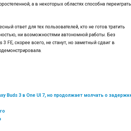
торостепенной, а в некоторых областях способна переиграть
сный ответ для тех пользователей, кто не готов тратить
ьностью, ни возможностями автономной работы. Без
3 FE, скорее всего, не станут, но заметный сдвиг в
одемонстрировала.
y Buds 3 в One UI 7, но продолжает молчать о задержк
ro
o