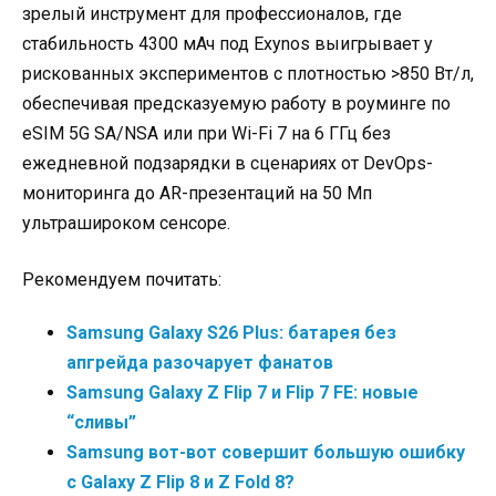
зрелый инструмент для профессионалов, где
стабильность 4300 мАч под Exynos выигрывает у
рискованных экспериментов с плотностью >850 Вт/л,
обеспечивая предсказуемую работу в роуминге по
eSIM 5G SA/NSA или при Wi-Fi 7 на 6 ГГц без
ежедневной подзарядки в сценариях от DevOps-
мониторинга до AR-презентаций на 50 Мп
ультрашироком сенсоре.
Рекомендуем почитать:
Samsung Galaxy S26 Plus: батарея без
апгрейда разочарует фанатов
Samsung Galaxy Z Flip 7 и Flip 7 FE: новые
“сливы”
Samsung вот-вот совершит большую ошибку
с Galaxy Z Flip 8 и Z Fold 8?