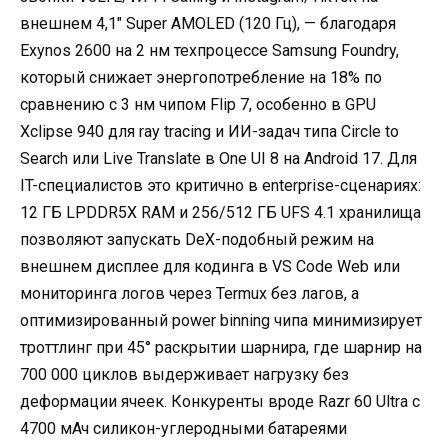
внешнем 4,1″ Super AMOLED (120 Гц), — благодаря
Exynos 2600 на 2 нм техпроцессе Samsung Foundry,
который снижает энергопотребление на 18% по
сравнению с 3 нм чипом Flip 7, особенно в GPU
Xclipse 940 для ray tracing и ИИ-задач типа Circle to
Search или Live Translate в One UI 8 на Android 17. Для
IT-специалистов это критично в enterprise-сценариях:
12 ГБ LPDDR5X RAM и 256/512 ГБ UFS 4.1 хранилища
позволяют запускать DeX-подобный режим на
внешнем дисплее для кодинга в VS Code Web или
мониторинга логов через Termux без лагов, а
оптимизированный power binning чипа минимизирует
троттлинг при 45° раскрытии шарнира, где шарнир на
700 000 циклов выдерживает нагрузку без
деформации ячеек. Конкуренты вроде Razr 60 Ultra с
4700 мАч силикон-углеродными батареями