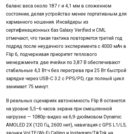
баланс веса около 187 г и 4,1 мм в сложенном
состоянии, делая устройство менее портативным для
карманного ношения. Инсайдеры из
сертификационных баз Galaxy Verified и CML
отмечают, что такая тактика повторяется третий год
подряд после неудачного эксперимента с 4000 мАч в
Flip 6, подчеркивая приоритет теплового
менеджмента: две ячейки по 3,87 В обеспечивают
стабильные 4,3 Вт·ч без перегрева при 25 Вт быстрой
зарядке через USB-C 3.2 с PPS/PD, где полный цикл
занимает 75 минут.
В реальных сценариях автономность Flip 8 останется
на уровне 5,5–6 часов экрана при смешленной
нагрузке — 1080p-видео на 6,9-дюймовом Dynamic
AMOLED 2X (120 Гц, 2600 нит), навигация с GPS L1/L5,
звонки VoLTE/Wi-Fi Calling и Instagram/TikTok на