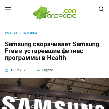
Перейти
к
содержанию
ГЛАВНАЯ
»
SAMSUNG
Samsung сворачивает Samsung
Free и устаревшие фитнес-
программы в Health
12.12.2025
Eugene