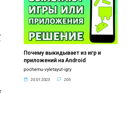
,
y
Почему выкидывает из игр и
приложений на Android
pochemu-vyletayut-igry
20.01.2023
205
т