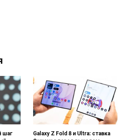
я
й шаг
Galaxy Z Fold 8 и Ultra: ставка