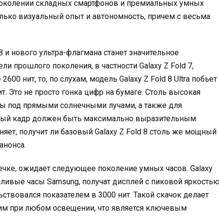
околении складных смартфонов и премиальных умных
олько визуальный опыт и автономность, причем с весьма
 и нового ультра-флагмана станет значительное
и прошлого поколения, в частности Galaxy Z Fold 7,
0 нит, то, по слухам, модель Galaxy Z Fold 8 Ultra побьет
т. Это не просто гонка цифр на бумаге. Столь высокая
ты под прямыми солнечными лучами, а также для
ждый кадр должен быть максимально выразительным.
чняет, получит ли базовый Galaxy Z Fold 8 столь же мощный
анонса.
течке, ожидает следующее поколение умных часов. Galaxy
сливые часы Samsung, получат дисплей с пиковой яркость
ствовался показателем в 3000 нит. Такой скачок делает
ким при любом освещении, что является ключевым