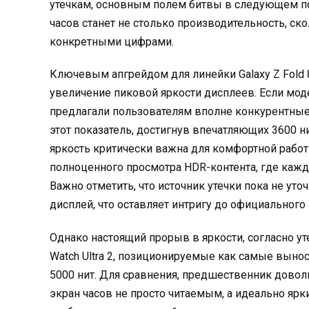
утечкам, основным полем битвы в следующем п
часов станет не столько производительность, ск
конкретными цифрами.
Ключевым апгрейдом для линейки Galaxy Z Fold 8
увеличение пиковой яркости дисплеев. Если модел
предлагали пользователям вполне конкурентные 260
этот показатель, достигнув впечатляющих 3600 ни
яркость критически важна для комфортной рабо
полноценного просмотра HDR-контента, где ка
Важно отметить, что источник утечки пока не уто
дисплей, что оставляет интригу до официального 
Однако настоящий прорыв в яркости, согласно у
Watch Ultra 2, позиционируемые как самые выно
5000 нит. Для сравнения, предшественник доволь
экран часов не просто читаемым, а идеально яр