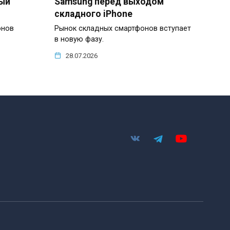
ый
Samsung перед выходом
складного iPhone
онов
Рынок складных смартфонов вступает
в новую фазу.
28.07.2026