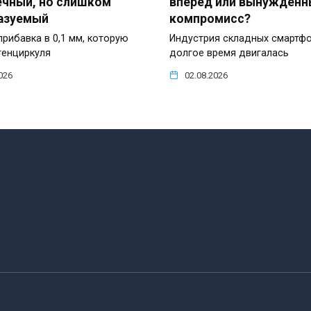
ечный, но слишком
вперёд или вынужденн
азуемый
компромисс?
прибавка в 0,1 мм, которую
Индустрия складных смартф
генциркуля
долгое время двигалась
026
02.08.2026