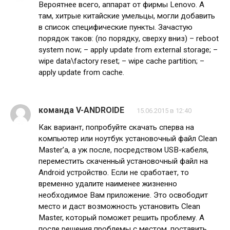
Вероятнее всего, аппарат от фирмы Lenovo. А
там, хитрые китайские умельцы, могли добавить
в список специфические пункты. Зачастую
порядок таков: (по порядку, сверху вниз) – reboot
system now; – apply update from external storage; –
wipe data\factory reset; – wipe cache partition; –
apply update from cache.
команда V-ANDROIDE
15.06.2015 в 12:40
Как вариант, попробуйте скачать сперва на
компьютер или ноутбук установочный файл Clean
Master’а, а уж после, посредством USB-кабеля,
переместить скаченный установочный файл на
Android устройство. Если не сработает, то
временно удалите наименее жизненно
необходимое Вам приложение. Это освободит
место и даст возможность установить Clean
Master, который поможет решить проблему. А
после решения проблемы с местом, поставить