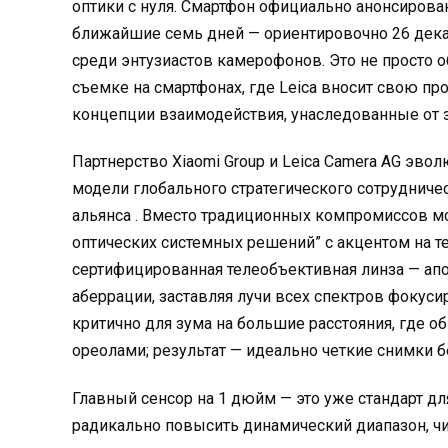
оптики с нуля. Смартфон официально анонсирован
ближайшие семь дней — ориентировочно 26 дека
среди энтузиастов камерофонов. Это не просто 
съемке на смартфонах, где Leica вносит свою пр
концепции взаимодействия, унаследованные от 
Партнерство Xiaomi Group и Leica Camera AG эв
модели глобального стратегического сотрудничес
альянса . Вместо традиционных компромиссов м
оптических системных решений” с акцентом на т
сертифицированная телеобъективная линза — апо
аберрации, заставляя лучи всех спектров фокуси
критично для зума на большие расстояния, где
ореолами; результат — идеально четкие снимки 
Главный сенсор на 1 дюйм — это уже стандарт дл
радикально повысить динамический диапазон, чист