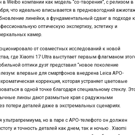
 в Weibo компании как модель “со-творения”, с релизом в
бря, что идеально вписывается в предновогодний ажиота
обновление линейки, а фундаментальный сдвиг в подходе к
офессиональную оптическую экспертизу, эстетику и
зеркальных камер.
олюционировало от совместных исследований к новой
тва, где Xiaomi 17 Ultra выступает первым флагманом этог
обильной оптики дуэт представил “новое поколение
елезум: впервые для смартфонов внедрена Leica APO-
хроматическая коррекция, которая устраняет цветовые
роваться в одной точке благодаря специальному стеклу. Эт
 обычные линзы дают размытые края с радужными
без потери деталей даже в экстремальных сценариях.
я ультрапремиума, но в паре с APO-телефото он должен
оту и точность деталей как днем, так и ночью . Xiaomi