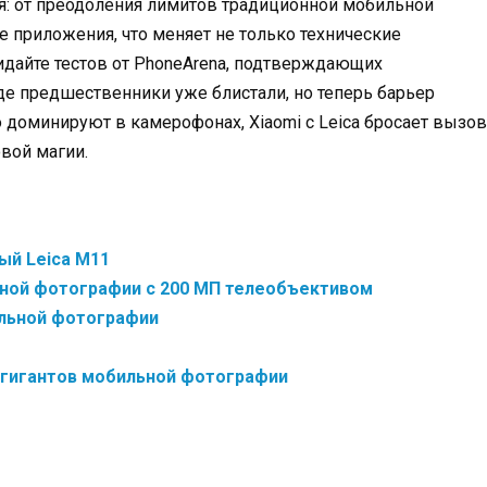
я: от преодоления лимитов традиционной мобильной
е приложения, что меняет не только технические
жидайте тестов от PhoneArena, подтверждающих
де предшественники уже блистали, но теперь барьер
o доминируют в камерофонах, Xiaomi с Leica бросает вызов
овой магии.
ный Leica M11
ьной фотографии с 200 МП телеобъективом
ильной фотографии
тва гигантов мобильной фотографии