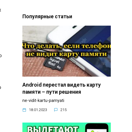
ж
Популярные статьи
о
Android перестал видеть карту
о
памяти – пути решения
ne-vidit-kartu-pamyati
18.01.2023
215