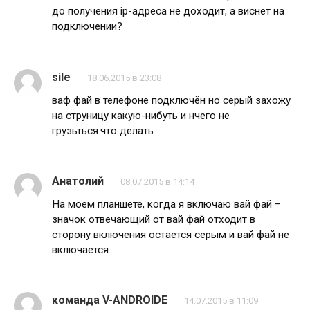
до получения ip-адреса не доходит, а виснет на
подключении?
sile
18.06.2015 в 23:08
ваф фай в телефоне подключён но серый захожу
на струницу какую-нибуть и нчего не
грузьться.что делать
Анатолий
08.07.2015 в 14:14
На моем планшете, когда я включаю вай фай –
значок отвечающий от вай фай отходит в
сторону включения остается серым и вай фай не
включается..
команда V-ANDROIDE
14.07.2015 в 11:09