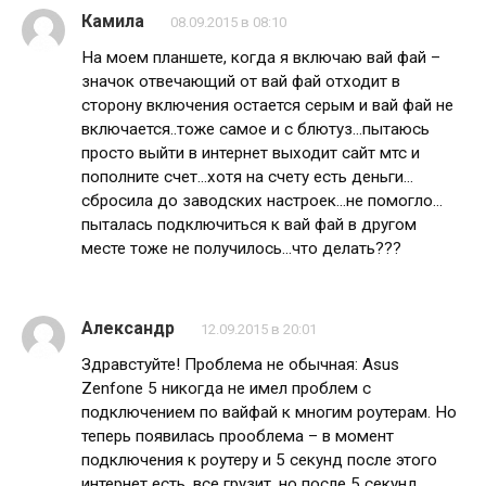
Камила
08.09.2015 в 08:10
На моем планшете, когда я включаю вай фай –
значок отвечающий от вай фай отходит в
сторону включения остается серым и вай фай не
включается..тоже самое и с блютуз…пытаюсь
просто выйти в интернет выходит сайт мтс и
пополните счет…хотя на счету есть деньги…
сбросила до заводских настроек…не помогло…
пыталась подключиться к вай фай в другом
месте тоже не получилось…что делать???
Александр
12.09.2015 в 20:01
Здравстуйте! Проблема не обычная: Asus
Zenfone 5 никогда не имел проблем с
подключением по вайфай к многим роутерам. Но
теперь появилась прооблема – в момент
подключения к роутеру и 5 секунд после этого
интернет есть, все грузит, но после 5 секунд